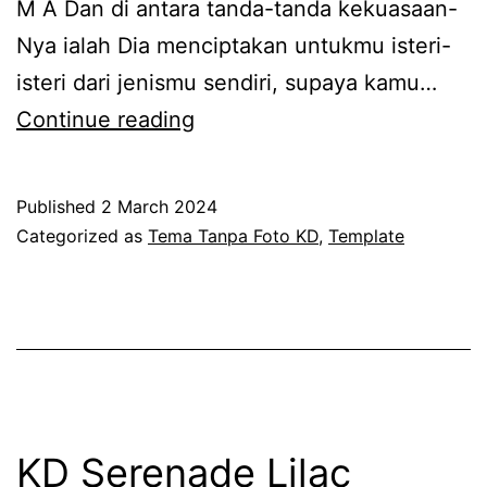
M A Dan di antara tanda-tanda kekuasaan-
Nya ialah Dia menciptakan untukmu isteri-
isteri dari jenismu sendiri, supaya kamu…
KD
Continue reading
Serenade
Gray
Published
2 March 2024
(Tanpa
Categorized as
Tema Tanpa Foto KD
,
Template
Foto)
KD Serenade Lilac