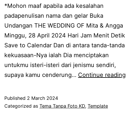
*Mohon maaf apabila ada kesalahan
padapenulisan nama dan gelar Buka
Undangan THE WEDDING OF Mita & Angga
Minggu, 28 April 2024 Hari Jam Menit Detik
Save to Calendar Dan di antara tanda-tanda
kekuasaan-Nya ialah Dia menciptakan
untukmu isteri-isteri dari jenismu sendiri,
K
supaya kamu cenderung…
Continue reading
A
T
Published
2 March 2024
(
Categorized as
Tema Tanpa Foto KD
,
Template
F