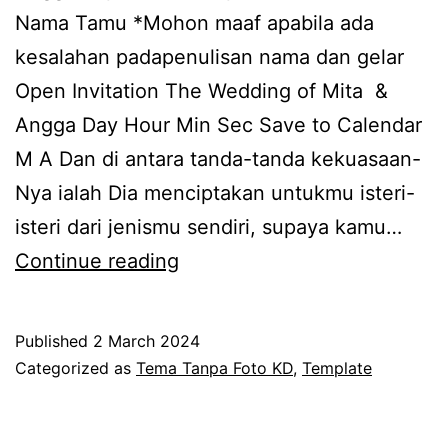
Nama Tamu *Mohon maaf apabila ada
kesalahan padapenulisan nama dan gelar
Open Invitation The Wedding of Mita &
Angga Day Hour Min Sec Save to Calendar
M A Dan di antara tanda-tanda kekuasaan-
Nya ialah Dia menciptakan untukmu isteri-
isteri dari jenismu sendiri, supaya kamu…
KD
Continue reading
Serenade
Rose
Published
2 March 2024
(Tanpa
Categorized as
Tema Tanpa Foto KD
,
Template
Foto)