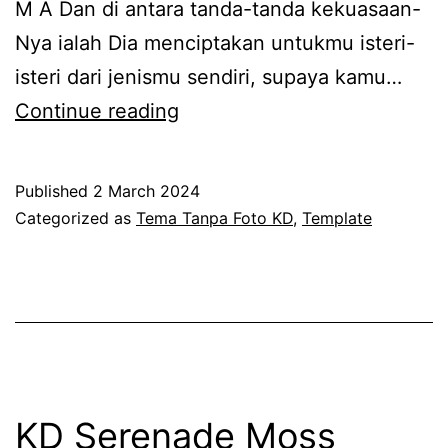
M A Dan di antara tanda-tanda kekuasaan-
Nya ialah Dia menciptakan untukmu isteri-
isteri dari jenismu sendiri, supaya kamu…
KD
Continue reading
Serenade
Taupe
Published
2 March 2024
(Tanpa
Categorized as
Tema Tanpa Foto KD
,
Template
Foto)
KD Serenade Moss