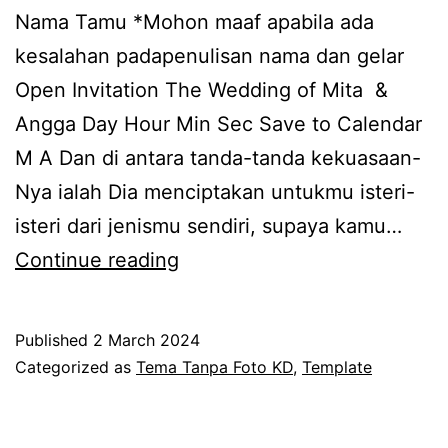
Nama Tamu *Mohon maaf apabila ada
kesalahan padapenulisan nama dan gelar
Open Invitation The Wedding of Mita &
Angga Day Hour Min Sec Save to Calendar
M A Dan di antara tanda-tanda kekuasaan-
Nya ialah Dia menciptakan untukmu isteri-
isteri dari jenismu sendiri, supaya kamu…
KD
Continue reading
Serenade
Celestine
Published
2 March 2024
(Tanpa
Categorized as
Tema Tanpa Foto KD
,
Template
Foto)