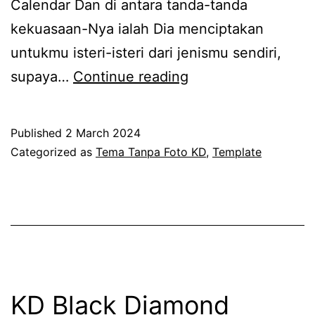
Calendar Dan di antara tanda-tanda
kekuasaan-Nya ialah Dia menciptakan
untukmu isteri-isteri dari jenismu sendiri,
KD
supaya…
Continue reading
Burgundy
Bliss
Published
2 March 2024
(Tanpa
Categorized as
Tema Tanpa Foto KD
,
Template
Foto)
KD Black Diamond