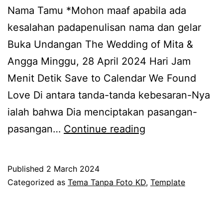
Nama Tamu *Mohon maaf apabila ada
kesalahan padapenulisan nama dan gelar
Buka Undangan The Wedding of Mita &
Angga Minggu, 28 April 2024 Hari Jam
Menit Detik Save to Calendar We Found
Love Di antara tanda-tanda kebesaran-Nya
ialah bahwa Dia menciptakan pasangan-
KD
pasangan…
Continue reading
Golden
Seafoam
Published
2 March 2024
(Tanpa
Categorized as
Tema Tanpa Foto KD
,
Template
Foto)