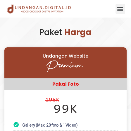
Paket
Harga
Undangan Website
Premium
Pakai Foto
198K
99K
Gallery (Max. 20 foto & 1 Video)