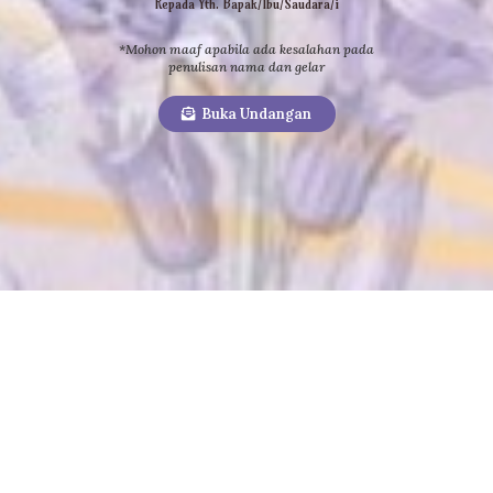
Kepada Yth. Bapak/Ibu/Saudara/i
*Mohon maaf apabila ada kesalahan pada
penulisan nama dan gelar
Buka Undangan
Dan di antara tanda-tanda kekuasaan-Nya ialah Dia
menciptakan untukmu isteri-isteri dari jenismu sendiri, supaya
kamu cenderung dan merasa tenteram kepadanya, dan dijadikan-
Nya diantaramu rasa kasih dan sayang. Sesungguhnya pada
yang demikian itu benar-benar terdapat tanda-tanda bagi kaum
yang berfikir.
(Q.S Ar Rum : 21)