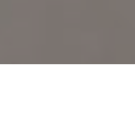
Assalamualaikum Wr. Wb.
Dengan memohon Rahmat dan Ridho Allah SWT, Kami bermaksud
mengundang Bapak/Ibu/Saudara/i untuk hadir dalam pernikahan kami
Mita Anggraini Safitri
Putri Pertama dari Bapak Yusuf Ali
dan Ibu Nurbaya
&
Angga Pradita Mulia
Putra Pertama dari Bapak Ibnu Jailani
dan Ibu Siti Nurhaliza