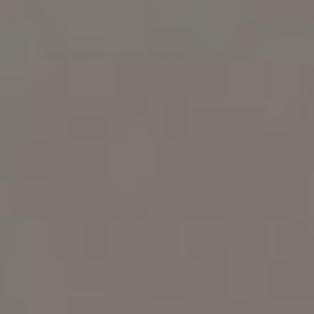
Dan di antara tanda-tanda kekuasaan-Nya ialah Dia menciptakan
untukmu isteri-isteri dari jenismu sendiri, supaya kamu cenderung dan
merasa tenteram kepadanya, dan dijadikan-Nya diantaramu rasa kasih
dan sayang. Sesungguhnya pada yang demikian itu benar-benar
terdapat tanda-tanda bagi kaum yang berfikir.
(Q.S Ar Rum : 21)