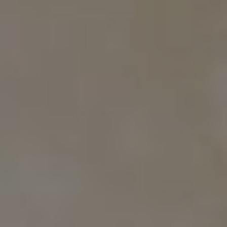
The Wedding of
Mita & Angga
Minggu, 31 Desember 2023
00
00
00
00
Hari
Jam
Menit
Detik
Save to Calendar