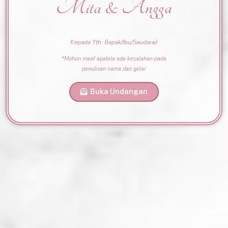
Mita & Angga
Mita & Angga
MINGGU, 28 APRIL 2024
Kepada Yth. Bapak/Ibu/Saudara/i
00
00
00
00
*Mohon maaf apabila ada kesalahan pada
Hari
Jam
Menit
Detik
penulisan nama dan gelar
Save to Calendar
Buka Undangan